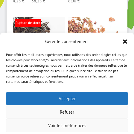
Plage
4,25
€
–
38,25
€
6,00
€
de
prix :
4,25 €
Rupture de stock
à
38,25 €
Gérer le consentement
Pour offrir les meilleures expériences, nous utilisons des technologies telles que
les cookies pour stocker et/ou accéder aux informations des appareils. Le fait de
consentir à ces technologies nous permettra de traiter des données telles que le
comportement de navigation ou les ID uniques sur ce site. Le fait de ne pas
Beauté Impériale
Vigne rouge BIO (70g)
consentir ou de retirer son consentement peut avoir un effet négatif sur
certaines caractéristiques et fonctions.
Plage
9,50
€
–
85,50
€
7,00
€
de
Accepter
prix :
9,50 €
Refuser
à
ACCUEIL
MON COMPTE
CGV
85,50 €
MENTIONS LÉGALES
NEWSLETTER
Voir les préférences