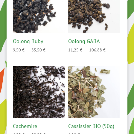
Oolong Ruby
Oolong GABA
Plage
Plage
9,50
€
–
85,50
€
11,25
€
–
106,88
€
de
de
prix :
prix :
9,50 €
11,25 €
à
à
85,50 €
106,88 €
Cachemire
Cassissier BIO (50g)