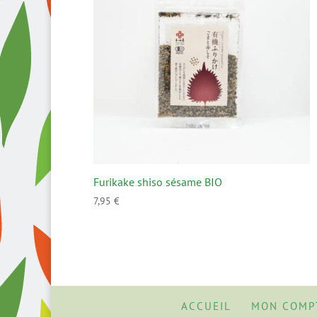
Furikake shiso sésame BIO
7,95
€
ACCUEIL
MON COMP