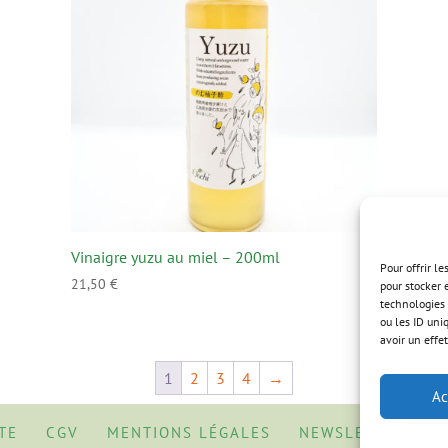
Vinaigre yuzu au miel – 200ml
Pour offrir l
21,50
€
pour stocker 
technologies 
ou les ID uni
avoir un effet
1
2
3
4
→
Ac
TE
CGV
MENTIONS LÉGALES
NEWSLETTER
A