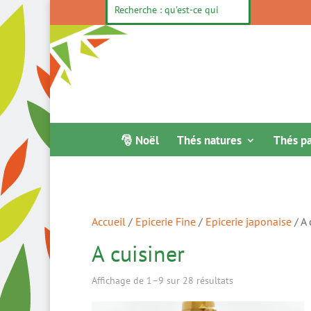
🎅 Noël
Thés natures
Thés p
Accueil
/
Epicerie Fine
/
Epicerie japonaise
/ A 
A cuisiner
Trié
Affichage de 1–9 sur 28 résultats
par