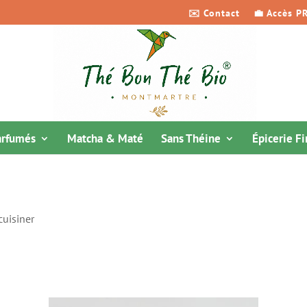
✉️ Contact
💼 Accès P
arfumés
Matcha & Maté
Sans Théine
Épicerie F
cuisiner