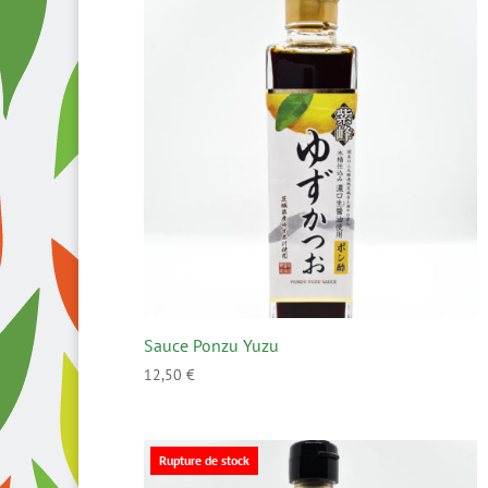
popularité
Sauce Ponzu Yuzu
12,50
€
Rupture de stock