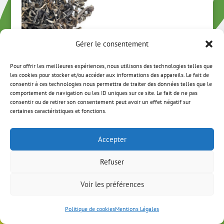
Gérer le consentement
Pour offrir les meilleures expériences, nous utilisons des technologies telles que
Brumes du Vietnam
les cookies pour stocker et/ou accéder aux informations des appareils. Le fait de
BIO
consentir à ces technologies nous permettra de traiter des données telles que le
Plage
4,25
€
–
38,25
€
comportement de navigation ou les ID uniques sur ce site. Le fait de ne pas
consentir ou de retirer son consentement peut avoir un effet négatif sur
de
certaines caractéristiques et fonctions.
prix :
4,25 €
à
Accepter
ACCUEIL
MON COMPTE
CGV
38,25 €
MENTIONS LÉGALES
NEWSLETTER
Refuser
A PROPOS
CONTACT
Voir les préférences
Politique de cookies
Mentions Légales