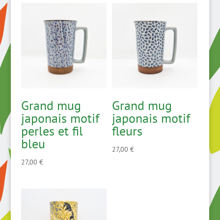
et
feuilles
Grand mug
Grand mug
japonais motif
japonais motif
perles et fil
fleurs
bleu
27,00
€
27,00
€