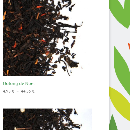
45,00 €
Oolong de Noël
Plage
4,95
€
–
44,55
€
de
prix :
4,95 €
à
44,55 €