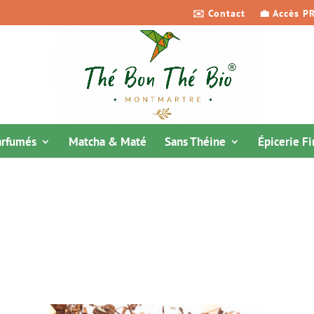
✉️ Contact
💼 Accès P
arfumés
Matcha & Maté
Sans Théine
Épicerie F