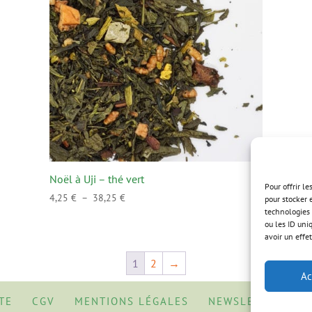
Noël à Uji – thé vert
Pour offrir l
Plage
4,25
€
–
38,25
€
pour stocker 
technologies 
de
ou les ID uni
prix :
avoir un effet
4,25 €
à
1
2
→
Ac
38,25 €
TE
CGV
MENTIONS LÉGALES
NEWSLETTER
A