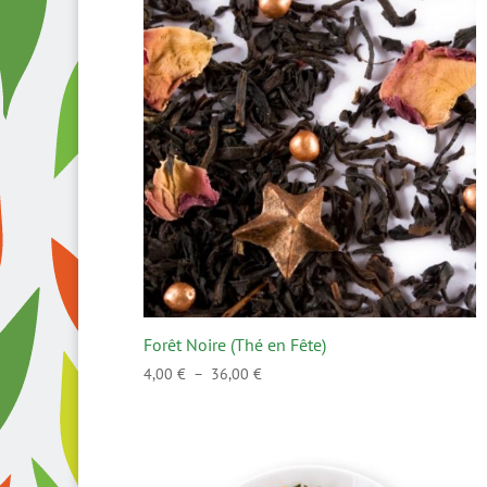
popularité
Forêt Noire (Thé en Fête)
Plage
4,00
€
–
36,00
€
de
prix :
4,00 €
à