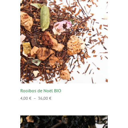
Rooïbos de Noël BIO
Plage
4,00
€
–
36,00
€
de
prix :
4,00 €
à