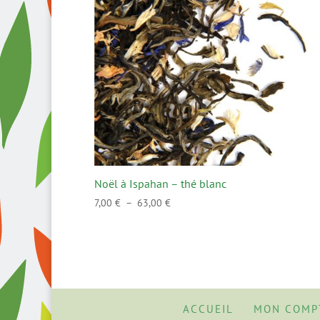
Noël à Ispahan – thé blanc
Plage
7,00
€
–
63,00
€
de
prix :
7,00 €
à
63,00 €
ACCUEIL
MON COMP