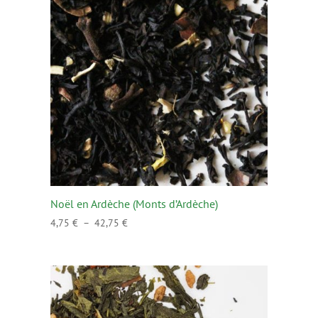
36,00 €
Noël en Ardèche (Monts d’Ardèche)
Plage
4,75
€
–
42,75
€
de
prix :
4,75 €
à
42,75 €