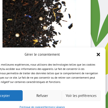
Gérer le consentement
Noël à Paris BIO – thé noir
es meilleures expériences, nous utilisons des technologies telles que les cookies
Plage
4,50
€
–
40,50
€
et/ou accéder aux informations des appareils. Le fait de consentir à ces
nous permettra de traiter des données telles que le comportement de navigation
de
ques sur ce site. Le fait de ne pas consentir ou de retirer son consentement peut
prix :
 négatif sur certaines caractéristiques et fonctions.
4,50 €
à
cepter
Refuser
Voir les préférences
40,50 €
 PROPOS
CONTACT
Politique de cookies
Mentions Légales