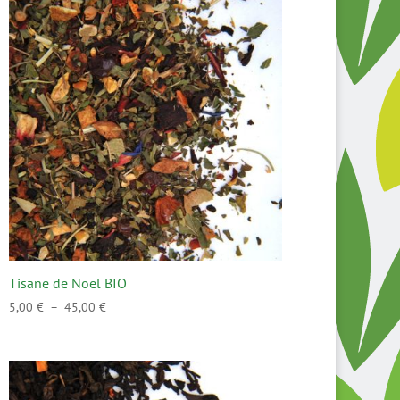
Tisane de Noël BIO
Plage
5,00
€
–
45,00
€
de
prix :
5,00 €
à