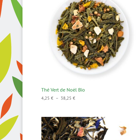
36,00 €
Thé Vert de Noël Bio
Plage
4,25
€
–
38,25
€
de
prix :
4,25 €
à
38,25 €