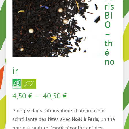
ris
BI
O
–
th
é
no
ir
Plage
4,50
€
–
40,50
€
de
Plongez dans l’atmosphère chaleureuse et
prix :
scintillante des fêtes avec
Noël à Paris
, un thé
4,50 €
noir qui capture l’esprit réconfortant des