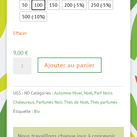
50
100
150
200 (-5%)
250 (-5%)
500 (-10%)
Effacer
9,00
€
quantité
Ajouter au panier
de
Noël
à
UGS :
ND
Catégories :
Automne-Hiver
,
Noël
,
Parf Noirs
Paris
Chaleureux
,
Parfumés Noir
,
Thés de Noël
,
Thés parfumés
BIO
Étiquette :
Bio
-
thé
noir
Nous travaillons chaque jour à concevoir