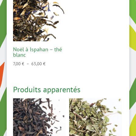
Noël à Ispahan – thé
blanc
Plage
7,00
€
–
63,00
€
de
prix :
7,00 €
Produits apparentés
à
63,00 €