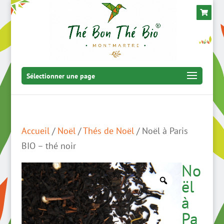
Sélectionner une page
Accueil
/
Noël
/
Thés de Noël
/ Noël à Paris
BIO – thé noir
No
ël
à
Pa