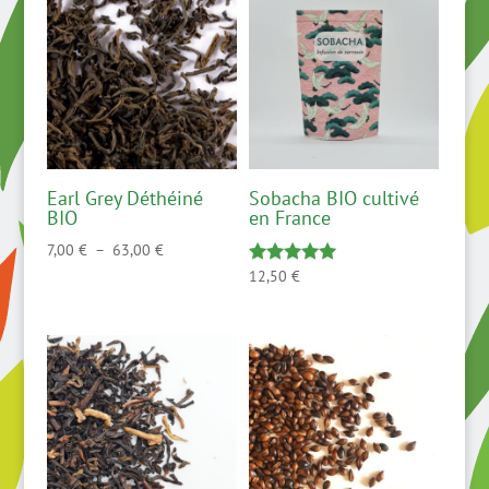
Earl Grey Déthéiné
Sobacha BIO cultivé
BIO
en France
Plage
7,00
€
–
63,00
€
de
12,50
€
Note
5.00
prix :
sur 5
7,00 €
à
63,00 €