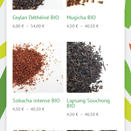
Ceylan Déthéiné BIO
Mugicha BIO
Plage
Plage
6,00
€
–
54,00
€
4,50
€
–
40,50
€
de
de
prix :
prix :
6,00 €
4,50 €
à
à
54,00 €
40,50 €
Sobacha intense BIO
Lapsang Souchong
BIO
Plage
4,50
€
–
40,50
€
Plage
4,50
€
–
40,50
€
de
de
prix :
prix :
4,50 €