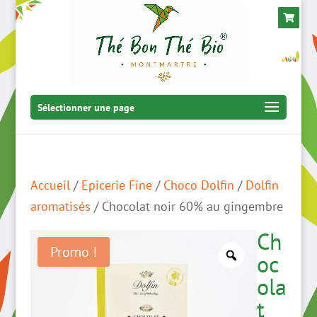
Sélectionner une page
Accueil
/
Epicerie Fine
/
Choco Dolfin
/
Dolfin
aromatisés
/ Chocolat noir 60% au gingembre
Ch
Promo !
oc
ola
t