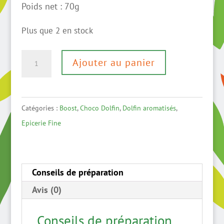
Poids net : 70g
Plus que 2 en stock
quantité
Ajouter au panier
de
Chocolat
noir
Catégories :
Boost
,
Choco Dolfin
,
Dolfin aromatisés
,
60%
Epicerie Fine
au
gingembre
Conseils de préparation
Avis (0)
Conseils de préparation