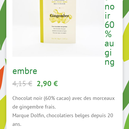
no
ir
60
%
au
gi
ng
embre
Le
Le
4,15
€
2,90
€
prix
prix
Chocolat noir (60% cacao) avec des morceaux
initial
actuel
de gingembre frais.
était :
est :
Marque Dolfin, chocolatiers belges depuis 20
4,15 €.
2,90 €.
ans.