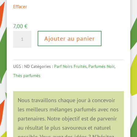
Effacer
7,00
€
quantité
Ajouter au panier
de
Clafoutis
des
UGS :
ND
Catégories :
Parf Noirs Fruités
,
Parfumés Noir
,
Bois
Thés parfumés
Nous travaillons chaque jour à concevoir
les meilleurs mélanges parfumés avec nos
partenaires. Notre objectif est de parvenir
au résultat le plus savoureux et naturel
possible. Vous avez des idées ? N'hésitez