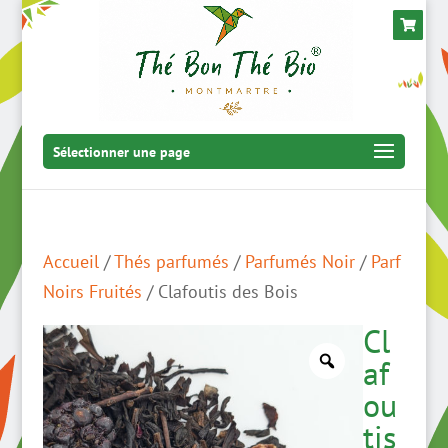
Sélectionner une page
Accueil
/
Thés parfumés
/
Parfumés Noir
/
Parf
Noirs Fruités
/ Clafoutis des Bois
Cl
af
ou
tis