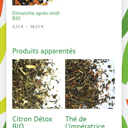
Dimanche après-midi
BIO
Plage
4,25
€
–
38,25
€
de
prix :
4,25 €
Produits apparentés
à
38,25 €
Citron Détox
Thé de
BIO
l’impératrice