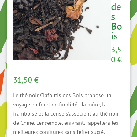
de
s
Bo
is
3,5
0
€
–
Plage
31,50
€
de
Le thé noir Clafoutis des Bois propose un
prix :
voyage en forêt de fin d’été : la mûre, la
3,50 €
framboise et la cerise s’associent au thé noir
à
de Chine. L’ensemble, enivrant, rappellera les
31,50 €
meilleures confitures sans l’effet sucré.