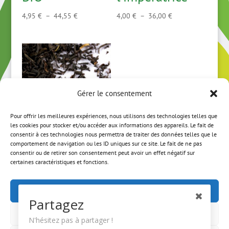
Plage
Plage
4,95
€
–
44,55
€
4,00
€
–
36,00
€
de
de
prix :
prix :
4,95 €
4,00 €
à
à
44,55 €
36,00 €
Gérer le consentement
Pour offrir les meilleures expériences, nous utilisons des technologies telles que
les cookies pour stocker et/ou accéder aux informations des appareils. Le fait de
consentir à ces technologies nous permettra de traiter des données telles que le
comportement de navigation ou les ID uniques sur ce site. Le fait de ne pas
Douchka
consentir ou de retirer son consentement peut avoir un effet négatif sur
certaines caractéristiques et fonctions.
Plage
3,50
€
–
31,50
€
de
Accepter
prix :
Partagez
3,50 €
Refuser
à
N'hésitez pas à partager !
ACCUEIL
MON COMPTE
CGV
31,50 €