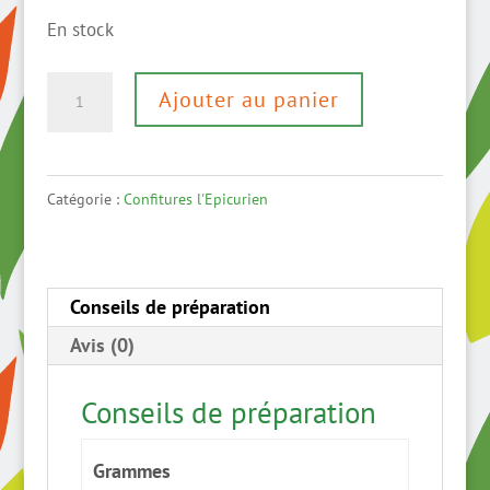
En stock
quantité
Ajouter au panier
de
Confiture
extra
Catégorie :
Confitures l'Epicurien
de
Tomate
Verte
Conseils de préparation
Avis (0)
Conseils de préparation
Grammes