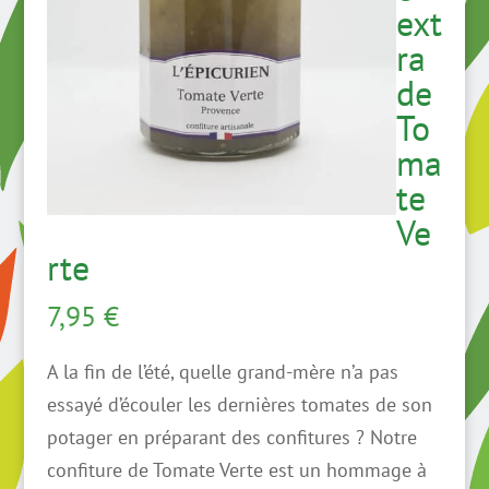
ext
ra
de
To
ma
te
Ve
rte
7,95
€
A la fin de l’été, quelle grand-mère n’a pas
essayé d’écouler les dernières tomates de son
potager en préparant des confitures ? Notre
confiture de Tomate Verte est un hommage à