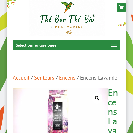
Sélectionner une page
Accueil
/
Senteurs
/
Encens
/ Encens Lavande
En
ce
ns
La
va