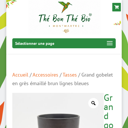
Sélectionner une page
Accueil
/
Accessoires
/
Tasses
/ Grand gobelet
en grès émaillé brun lignes bleues
Gr
an
d
go