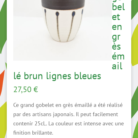
bel
et
en
gr
ès
ém
ail
lé brun lignes bleues
27,50
€
Ce grand gobelet en grès émaillé a été réalisé
par des artisans japonais. Il peut facilement
contenir 25cL. La couleur est intense avec une
finition brillante.