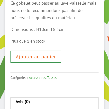
Ce gobelet peut passer au lave-vaisselle mais
nous ne le recommandons pas afin de
préserver les qualités du matériau.
Dimensions : H10cm L8,5cm
Plus que 1 en stock
quantité
Ajouter au panier
de
Grand
gobelet
Catégories :
Accessoires
,
Tasses
en
grès
émaillé
Avis (0)
brun