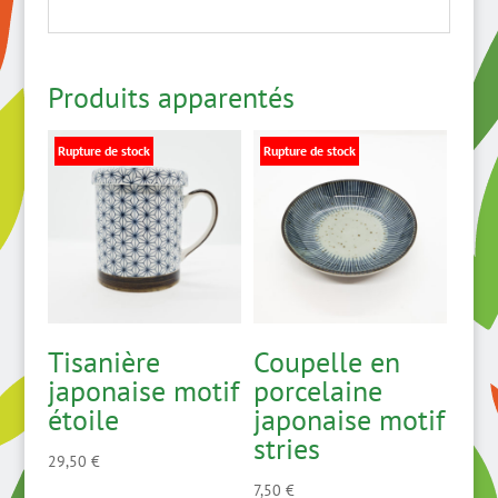
Produits apparentés
Rupture de stock
Rupture de stock
Tisanière
Coupelle en
japonaise motif
porcelaine
étoile
japonaise motif
stries
29,50
€
7,50
€