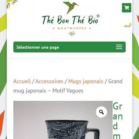
Sélectionner une page
Accueil
/
Accessoires
/
Mugs japonais
/ Grand
mug japonais – Motif Vagues
Gr
an
d
m