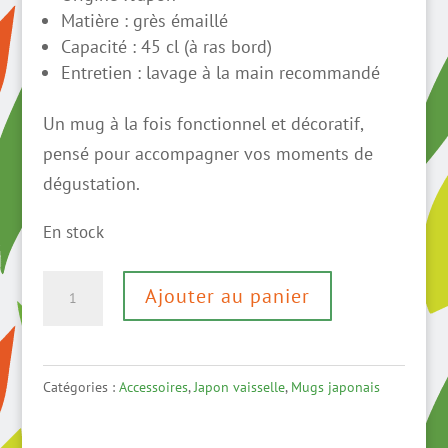
Matière : grès émaillé
Capacité : 45 cl (à ras bord)
Entretien : lavage à la main recommandé
Un mug à la fois fonctionnel et décoratif,
pensé pour accompagner vos moments de
dégustation.
En stock
quantité
Ajouter au panier
de
Grand
mug
Catégories :
Accessoires
,
Japon vaisselle
,
Mugs japonais
japonais
–