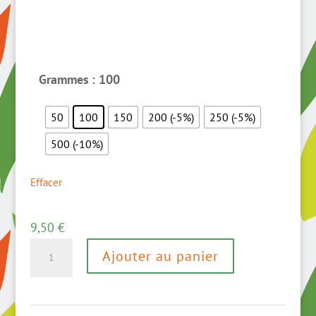
Grammes
: 100
50
100
150
200 (-5%)
250 (-5%)
500 (-10%)
Effacer
9,50
€
quantité
Ajouter au panier
de
Mille
et