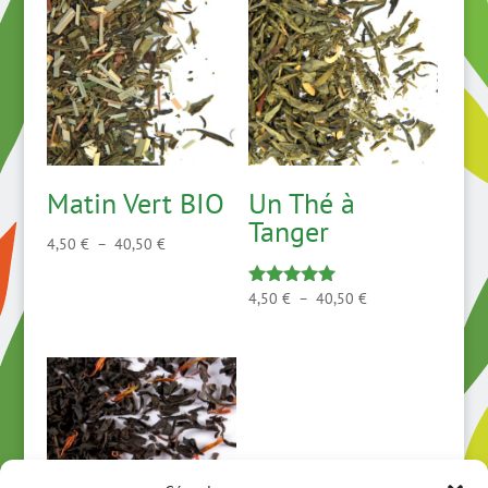
Matin Vert BIO
Un Thé à
Tanger
Plage
4,50
€
–
40,50
€
de
prix :
Plage
4,50
€
–
40,50
€
Note
5.00
4,50 €
de
sur 5
à
prix :
40,50 €
4,50 €
à
40,50 €