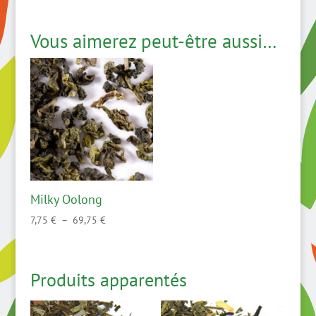
Vous aimerez peut-être aussi…
Milky Oolong
Plage
7,75
€
–
69,75
€
de
prix :
7,75 €
Produits apparentés
à
69,75 €