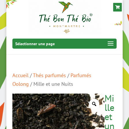
Sélectionner une page
Accueil
/
Thés parfumés
/
Parfumés
Oolong
/ Mille et une Nuits
Mi
lle
et
un