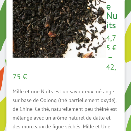
e
Nu
its
4,7
5
€
–
42,
Plage
75
€
de
Mille et une Nuits est un savoureux mélange
prix :
sur base de Oolong (thé partiellement oxydé),
4,75 €
de Chine. Ce thé, naturellement peu théiné est
à
mélangé avec un arôme naturel de datte et
42,75 €
des morceaux de figue séchés. Mille et Une