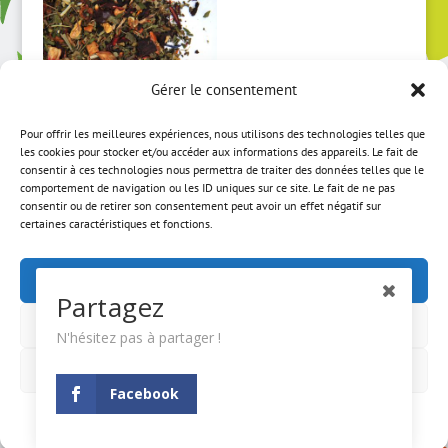
à
36,00 €
Gérer le consentement
Pour offrir les meilleures expériences, nous utilisons des technologies telles que
les cookies pour stocker et/ou accéder aux informations des appareils. Le fait de
Tisane de Noël
consentir à ces technologies nous permettra de traiter des données telles que le
comportement de navigation ou les ID uniques sur ce site. Le fait de ne pas
BIO
consentir ou de retirer son consentement peut avoir un effet négatif sur
certaines caractéristiques et fonctions.
Plage
5,00
€
–
45,00
€
de
Accepter
prix :
Partagez
5,00 €
Refuser
à
N'hésitez pas à partager !
ACCUEIL
MON COMPTE
CGV
45,00 €
MENTIONS LÉGALES
NEWSLETTER
Voir les préférences
Facebook
A PROPOS
CONTACT
Politique de cookies
Mentions Légales