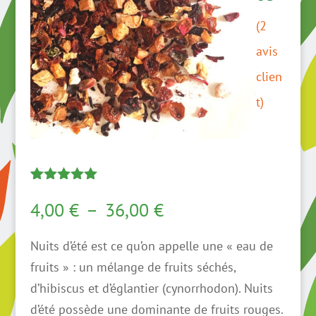
(
2
avis
clien
t)
Noté
2
5.00
Plage
sur 5
4,00
€
–
36,00
€
basé sur
de
notations
client
Nuits d’été est ce qu’on appelle une « eau de
prix :
fruits » : un mélange de fruits séchés,
4,00 €
d’hibiscus et d’églantier (cynorrhodon). Nuits
à
d’été possède une dominante de fruits rouges.
36,00 €