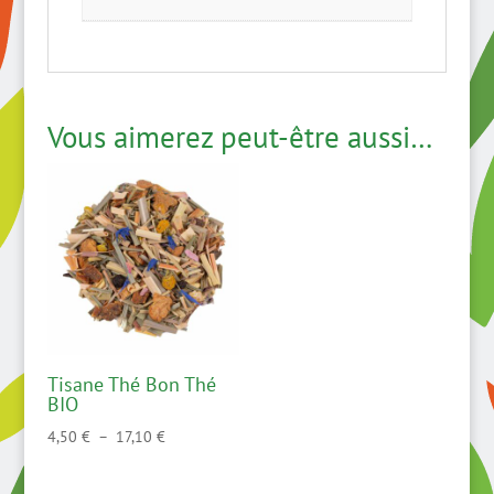
Vous aimerez peut-être aussi…
Tisane Thé Bon Thé
BIO
Plage
4,50
€
–
17,10
€
de
prix :