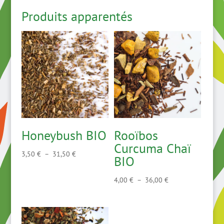
4,50 €
Produits apparentés
à
17,10 €
Honeybush BIO
Rooïbos
Curcuma Chaï
Plage
3,50
€
–
31,50
€
BIO
de
prix :
Plage
4,00
€
–
36,00
€
3,50 €
de
à
prix :
31,50 €
4,00 €