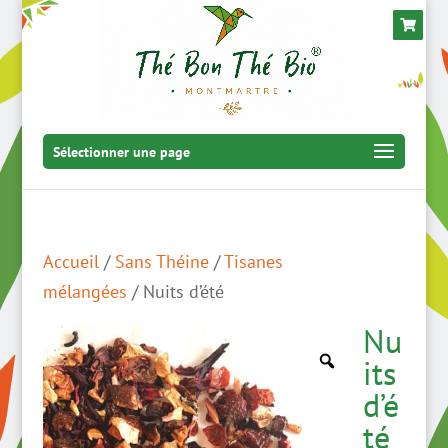
Sélectionner une page
Accueil
/
Sans Théine
/
Tisanes
mélangées
/ Nuits d’été
Nu
its
d’é
té