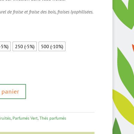
el de fraise et fraise des bois, fraises lyophilisées.
-5%)
250 (-5%)
500 (-10%)
 panier
Fruités
,
Parfumés Vert
,
Thés parfumés