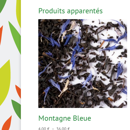
Produits apparentés
Montagne Bleue
Plage
4,00
€
–
36,00
€