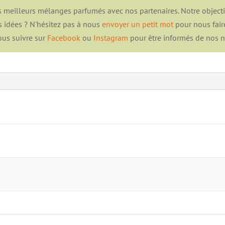
 meilleurs mélanges parfumés avec nos partenaires. Notre objectif 
s idées ? N'hésitez pas à nous
envoyer un petit mot
pour nous fair
us suivre sur
Facebook
ou
Instagram
pour être informés de nos 