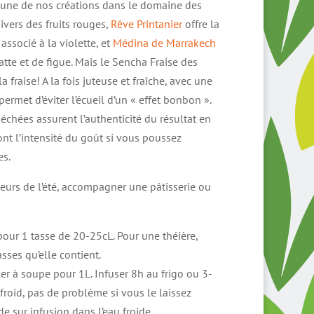
t une de nos créations dans le domaine des
rix :
ivers des fruits rouges,
,00 €
Rêve Printanier
offre la
ssocié à la violette, et
Médina de Marrakech
tte et de figue. Mais le Sencha Fraise des
6,00 €
a fraise! A la fois juteuse et fraîche, avec une
 permet d’éviter l’écueil d’un « effet bonbon ».
échées assurent l’authenticité du résultat en
ont l’intensité du goût si vous poussez
es.
veurs de l’été, accompagner une pâtisserie ou
 pour 1 tasse de 20-25cL. Pour une théière,
sses qu’elle contient.
er à soupe pour 1L. Infuser 8h au frigo ou 3-
froid, pas de problème si vous le laissez
de sur infusion dans l’eau froide.