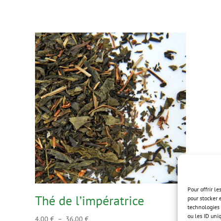
Pour offrir l
Thé de l’impératrice
pour stocker 
technologies 
ou les ID uni
Plage
4,00
€
–
36,00
€