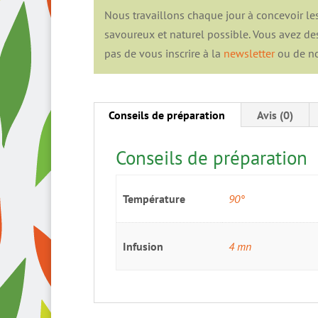
Nous travaillons chaque jour à concevoir les
savoureux et naturel possible. Vous avez de
pas de vous inscrire à la
newsletter
ou de no
Conseils de préparation
Avis (0)
Conseils de préparation
Température
90°
Infusion
4 mn