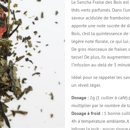
Le Sencha Fraise des Bois es
p
thés verts parfumés. Dans l’un
4
saveur acidulée de framboise a
à
apporte une note sucrée de da
3
Bois, c’est la quintessence de l
légère note florale, ce qui lui
De gros morceaux de fraises s
tasse! De plus, ils augmenter
l’infusion au-delà de 3 minut
Idéal pour se rappeler les sa
un réveil léger.
Dosage :
2g (1 cuiller à café)
multiplier par le nombre de ta
Dosage à froid :
1 bonne cuill
4h à température ambiante. A 
infuser la nuit : aucun risque 