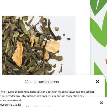
Gérer le consentement
es meilleures expériences, nous utilisons des technologies telles que les cookies
Earl Grey Sencha BIO
et/ou accéder aux informations des appareils. Le fait de consentir à ces
nous permettra de traiter des données telles que le comportement de navigation
ques sur ce site. Le fait de ne pas consentir ou de retirer son consentement peut
Plage
4,50
€
–
40,50
€