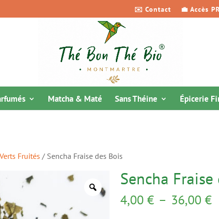
✉️ Contact
💼 Accès P
arfumés
Matcha & Maté
Sans Théine
Épicerie F
 Verts Fruités
/ Sencha Fraise des Bois
Sencha Fraise 
P
4,00
€
–
36,00
€
d