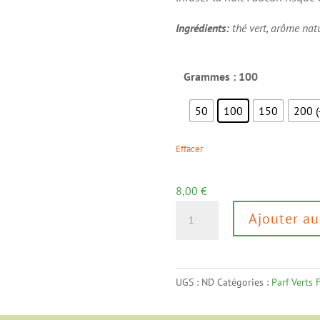
Ingrédients:
thé vert, arôme natur
Grammes
: 100
50
100
150
200 (
Effacer
8,00
€
quantité
Ajouter au
de
Sencha
Fraise
UGS :
ND
Catégories :
Parf Verts 
des
Bois