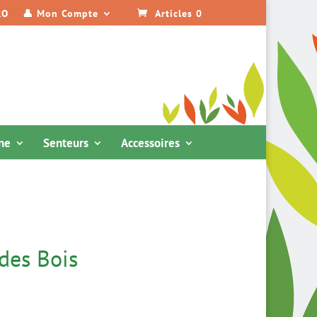
RO
👤 Mon Compte
Articles 0
ine
Senteurs
Accessoires
des Bois
lage
e