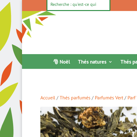
🎅 Noël
Thés natures
Thés p
Accueil
/
Thés parfumés
/
Parfumés Vert
/
Parf