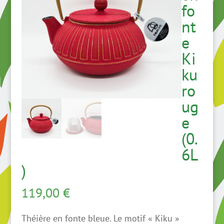
fo
nt
e
Ki
ku
ro
ug
e
(0.
6L
)
119,00
€
Théière en fonte bleue. Le motif « Kiku »