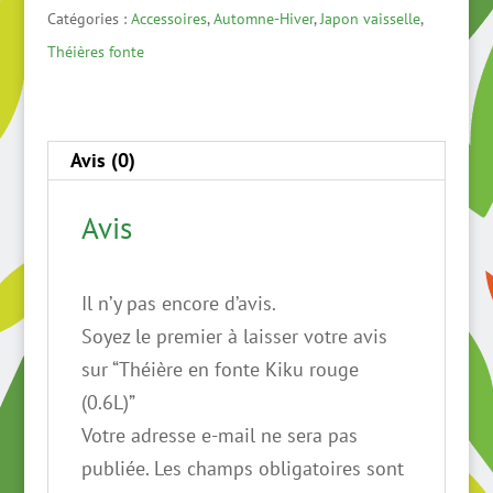
en
Catégories :
Accessoires
,
Automne-Hiver
,
Japon vaisselle
,
fonte
Théières fonte
Kiku
rouge
(0.6L)
Avis (0)
Avis
Il n’y pas encore d’avis.
Soyez le premier à laisser votre avis
sur “Théière en fonte Kiku rouge
(0.6L)”
Votre adresse e-mail ne sera pas
publiée.
Les champs obligatoires sont