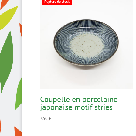
Rupture de stock
Coupelle en porcelaine
japonaise motif stries
7,50
€