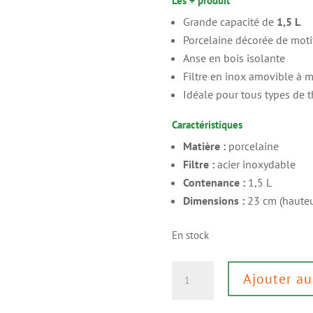
Les + produit
Grande capacité de
1,5 L
Porcelaine décorée de motif
Anse en bois isolante
Filtre en inox amovible à m
Idéale pour tous types de t
Caractéristiques
Matière :
porcelaine
Filtre :
acier inoxydable
Contenance :
1,5 L
Dimensions :
23 cm (hauteur
En stock
quantité
Ajouter au
de
Théière