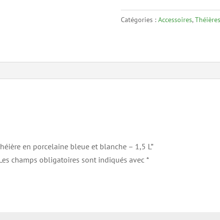
en
Catégories :
Accessoires
,
Théières
porcelaine
bleue
et
blanche
–
1,5
L
“Théière en porcelaine bleue et blanche – 1,5 L”
Les champs obligatoires sont indiqués avec
*