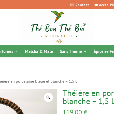
✉️ Contact
💼 Accès P
arfumés
Matcha & Maté
Sans Théine
Épicerie F
éière en porcelaine bleue et blanche – 1,5 L
Théière en por
blanche – 1,5 
119,00
€