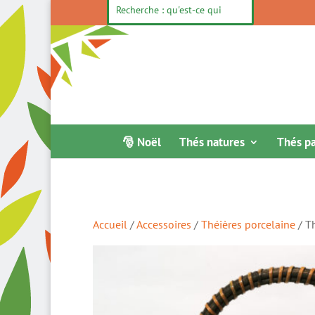
🎅 Noël
Thés natures
Thés p
Accueil
/
Accessoires
/
Théières porcelaine
/ Th