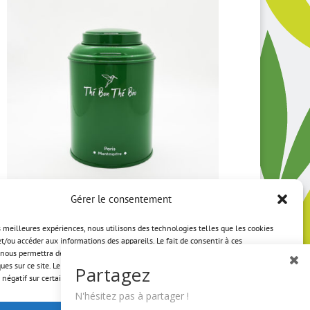
Gérer le consentement
Boite à thé TBTB verte
es meilleures expériences, nous utilisons des technologies telles que les cookies
et/ou accéder aux informations des appareils. Le fait de consentir à ces
7,50
€
nous permettra de traiter des données telles que le comportement de navigation
ques sur ce site. Le fait de ne pas consentir ou de retirer son consentement peut
Partagez
 négatif sur certaines caractéristiques et fonctions.
N'hésitez pas à partager !