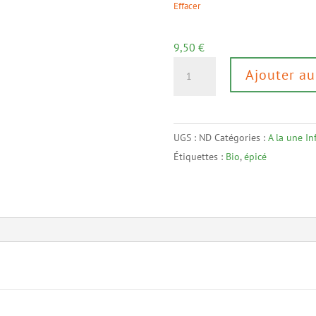
Effacer
9,50
€
quantité
Ajouter au
de
Tisane
Curcuma
UGS :
ND
Catégories :
A la une In
Gingembre
Étiquettes :
Bio
,
épicé
BIO