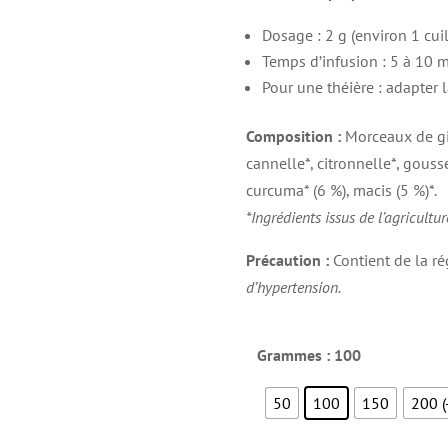
Dosage : 2 g (environ 1 cui
Temps d’infusion : 5 à 10 m
Pour une théière : adapter 
Composition :
Morceaux de gi
cannelle*, citronnelle*, gous
curcuma* (6 %), macis (5 %)*.
*Ingrédients issus de l’agricultu
Précaution :
Contient de la ré
d’hypertension.
Grammes
: 100
50
100
150
200 (