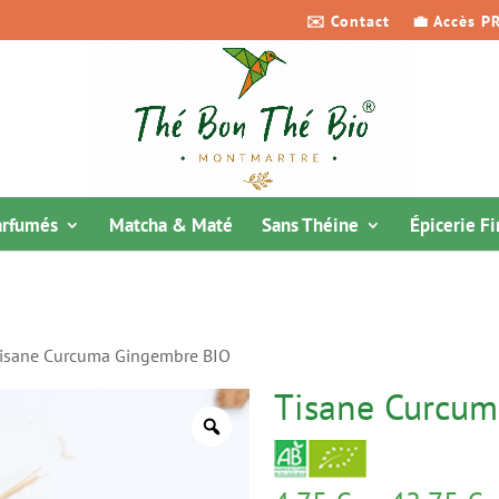
✉️ Contact
💼 Accès P
arfumés
Matcha & Maté
Sans Théine
Épicerie F
isane Curcuma Gingembre BIO
Tisane Curcum