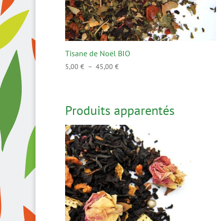
Tisane de Noël BIO
Plage
5,00
€
–
45,00
€
de
prix :
5,00 €
Produits apparentés
à
45,00 €