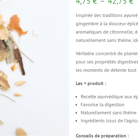
P
4,75
€
–
42,75
€
d
Inspirée des traditions ayurvé
p
gingembre à la douceur épicé
4
aromatiques de citronnelle, 
à
naturellement sans théine, id
4
Véritable concentré de plant
pour ses propriétés digestive
les moments de détente tout 
Les + produit :
Recette ayurvédique aux ép
Favorise la digestion
Naturellement sans théine
Ingrédients issus de l’agri
Conseils de préparation :