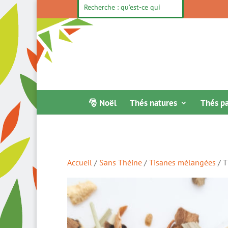
🎅 Noël
Thés natures
Thés p
Accueil
/
Sans Théine
/
Tisanes mélangées
/ T