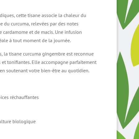
lage
e
diques, cette tisane associe la chaleur du
rix :
e du curcuma, relevées par des notes
,75 €
de cardamome et de macis. Une infusion
éale à tout moment de la journée.
2,75 €
es, la tisane curcuma gingembre est reconnue
s et tonifiantes. Elle accompagne parfaitement
en soutenant votre bien-être au quotidien.
ices réchauffantes
culture biologique