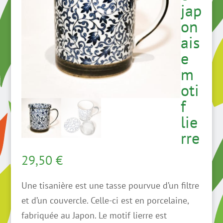
jap
on
ais
e
m
oti
f
lie
rre
29,50
€
Une tisanière est une tasse pourvue d’un filtre
et d’un couvercle. Celle-ci est en porcelaine,
fabriquée au Japon. Le motif lierre est