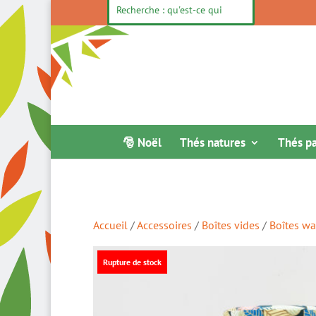
🎅 Noël
Thés natures
Thés p
Accueil
/
Accessoires
/
Boîtes vides
/
Boîtes wa
Rupture de stock