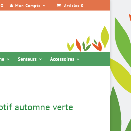
RO
👤 Mon Compte
Articles 0
ine
Senteurs
Accessoires
otif automne verte