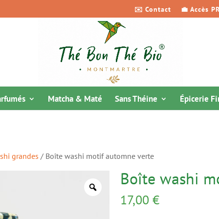
✉️ Contact
💼 Accès P
arfumés
Matcha & Maté
Sans Théine
Épicerie F
shi grandes
/ Boîte washi motif automne verte
Boîte washi m
17,00
€