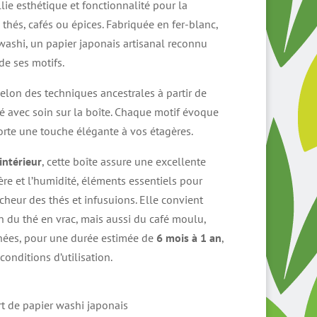
lie esthétique et fonctionnalité pour la
thés, cafés ou épices. Fabriquée en fer-blanc,
 washi, un papier japonais artisanal reconnu
de ses motifs.
selon des techniques ancestrales à partir de
ué avec soin sur la boîte. Chaque motif évoque
porte une touche élégante à vos étagères.
intérieur
, cette boîte assure une excellente
ière et l’humidité, éléments essentiels pour
îcheur des thés et infusuions. Elle convient
n du thé en vrac, mais aussi du café moulu,
hées, pour une durée estimée de
6 mois à 1 an
,
conditions d’utilisation.
rt de papier washi japonais