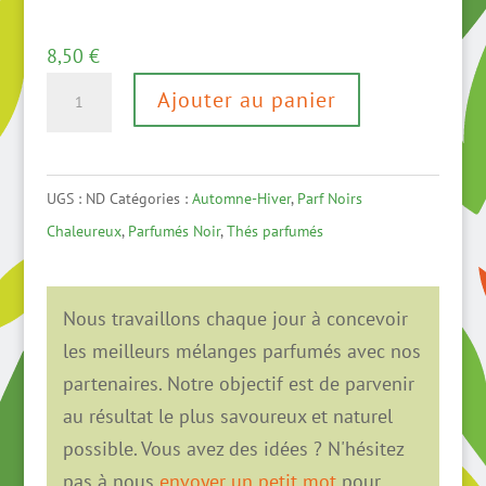
8,50
€
quantité
Ajouter au panier
de
Chaï
Bio
UGS :
ND
Catégories :
Automne-Hiver
,
Parf Noirs
Chaleureux
,
Parfumés Noir
,
Thés parfumés
Nous travaillons chaque jour à concevoir
les meilleurs mélanges parfumés avec nos
partenaires. Notre objectif est de parvenir
au résultat le plus savoureux et naturel
possible. Vous avez des idées ? N'hésitez
pas à nous
envoyer un petit mot
pour