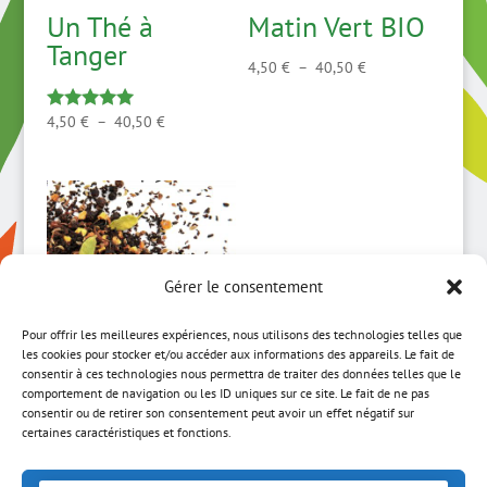
Un Thé à
Matin Vert BIO
Tanger
Plage
4,50
€
–
40,50
€
de
prix :
Plage
4,50
€
–
40,50
€
Note
5.00
4,50 €
de
sur 5
à
prix :
40,50 €
4,50 €
à
40,50 €
Gérer le consentement
Pour offrir les meilleures expériences, nous utilisons des technologies telles que
les cookies pour stocker et/ou accéder aux informations des appareils. Le fait de
consentir à ces technologies nous permettra de traiter des données telles que le
comportement de navigation ou les ID uniques sur ce site. Le fait de ne pas
Yogi Tea
consentir ou de retirer son consentement peut avoir un effet négatif sur
certaines caractéristiques et fonctions.
Plage
3,75
€
–
33,75
€
de