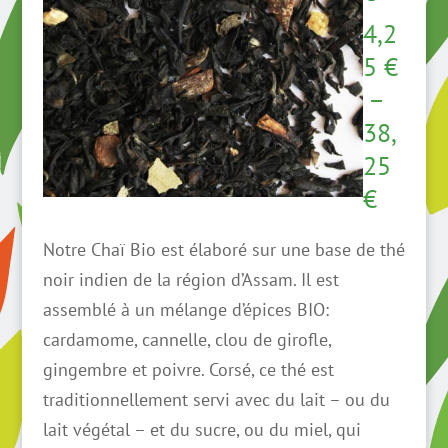
4,2
5
€
–
38,
25
Plage
€
de
Notre Chaï Bio est élaboré sur une base de thé
prix :
noir indien de la région d’Assam. Il est
4,25 €
assemblé à un mélange d’épices BIO:
à
cardamome, cannelle, clou de girofle,
38,25 
gingembre et poivre. Corsé, ce thé est
traditionnellement servi avec du lait – ou du
lait végétal – et du sucre, ou du miel, qui