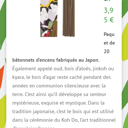
3,9
5
€
Paqu
et de
20
bâtonnets d’encens fabriqués au Japon.
Également appelé oud, bois d’aloès, jinkoh ou
kyara, le bois d’agar reste caché pendant des
années en communion silencieuse avec la
terre. C’est ainsi qu’il développe sa senteur
mystérieuse, exquise et mystique. Dans la
tradition japonaise, c’est le bois qui est utilisé
dans la cérémonie du Koh Do, l’art traditionnel