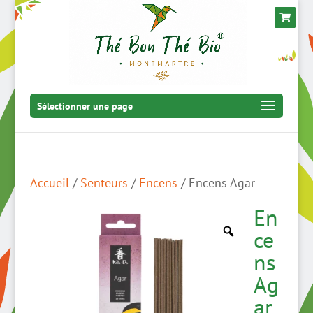
Sélectionner une page
Accueil
/
Senteurs
/
Encens
/ Encens Agar
En
ce
ns
Ag
ar