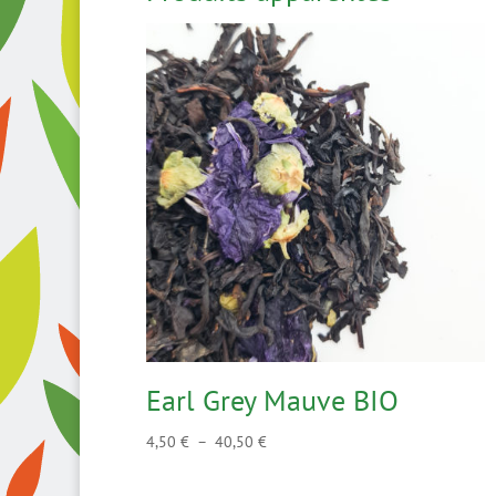
Earl Grey Mauve BIO
Plage
4,50
€
–
40,50
€
de
prix :