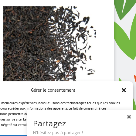
Gérer le consentement
es meilleures expériences, nous utilisons des technologies telles que les cookies
Keemun BIO
et/ou accéder aux informations des appareils. Le fait de consentir à ces
nous permettra de traiter des données telles que le comportement de navigation
ques sur ce site. Le fait de ne pas consentir ou de retirer son consentement peut
Partagez
Plage
3,75
€
–
36,00
€
 négatif sur certaines caractéristiques et fonctions.
de
N'hésitez pas à partager !
prix :