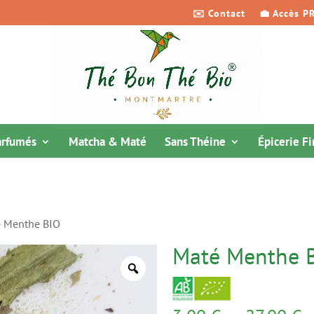
✉️ Contact
💼 Accès P
arfumés
Matcha & Maté
Sans Théine
Épicerie F
 Menthe BIO
Maté Menthe 