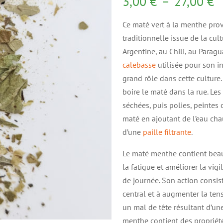
P
3,00
€
–
27,00
€
d
Ce maté vert à la menthe provi
pr
traditionnelle issue de la c
3
Argentine, au Chili, au Paragua
à
calebasse
utilisée pour son i
2
grand rôle dans cette culture. 
boire le maté dans la rue. Les
séchées, puis polies, peintes o
maté en ajoutant de l’eau chau
d’une
paille filtrante
.
Le maté menthe contient beauc
la fatigue et améliorer la vig
de journée. Son action consis
central et à augmenter la ten
un mal de tête résultant d’un
menthe contient des propriété