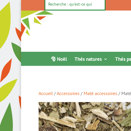
🎅 Noël
Thés natures
Thés p
Accueil
/
Accessoires
/
Maté accessoires
/ Maté