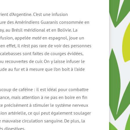
lage
e
ent d’Argentine. C’est une infusion
ix :
ulture des Amérindiens Guaranis consommée en
,00 €
y, au Brésil méridional et en Bolivie. La
nfusion, appelée
7,00 €
maté
en espagnol, joue un
en effet, il n’est pas rare de voir des personnes
 calebasses sont faites de courges évidées,
u recouvertes de cuir. On y laisse infuser le
de au fur et à mesure que l’on boit à l’aide
oup de caféine : il est idéal pour combattre
ilance, mais attention à ne pas en boire en fin
te précisément à stimuler le système nerveux
sion artérielle, ce qui peut également soulager
e mauvaise circulation sanguine. De plus, la
s digestives.