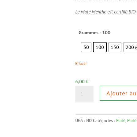
Le Maté Menthe est certifié BIO
Grammes
: 100
50
100
150
200 (
Effacer
6,00
€
quantité
Ajouter au
de
Maté
Menthe
UGS :
ND
Catégories :
Maté
,
Maté 
BIO