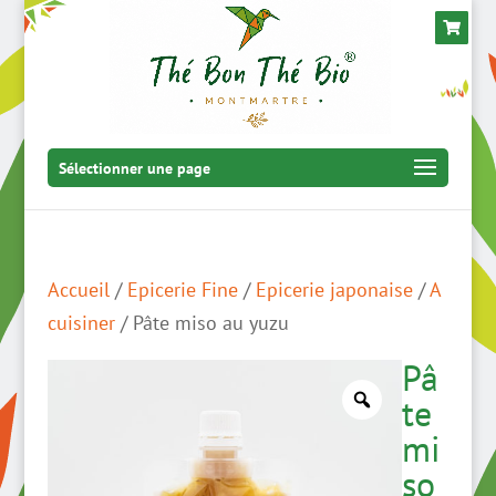
Sélectionner une page
Accueil
/
Epicerie Fine
/
Epicerie japonaise
/
A
cuisiner
/ Pâte miso au yuzu
Pâ
te
mi
so