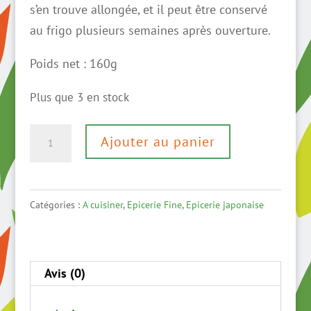
s’en trouve allongée, et il peut être conservé
au frigo plusieurs semaines après ouverture.
Poids net : 160g
Plus que 3 en stock
quantité
Ajouter au panier
de
Pâte
miso
Catégories :
A cuisiner
,
Epicerie Fine
,
Epicerie japonaise
au
yuzu
Avis (0)