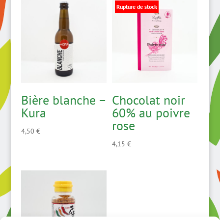
Rupture de stock
Bière blanche –
Chocolat noir
Kura
60% au poivre
rose
4,50
€
4,15
€