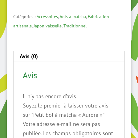
Petit
bol
Catégories :
Accessoires
,
bols à matcha
,
Fabrication
à
artisanale
,
Japon vaisselle
,
Traditionnel
matcha
"Aurore"
Avis (0)
Avis
Il n’y pas encore d’avis.
Soyez le premier à laisser votre avis
sur “Petit bol à matcha « Aurore »”
Votre adresse e-mail ne sera pas
publiée.
Les champs obligatoires sont