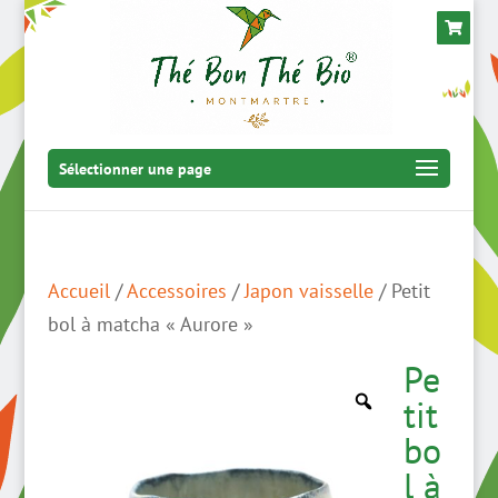
Sélectionner une page
Accueil
/
Accessoires
/
Japon vaisselle
/ Petit
bol à matcha « Aurore »
Pe
tit
bo
l à