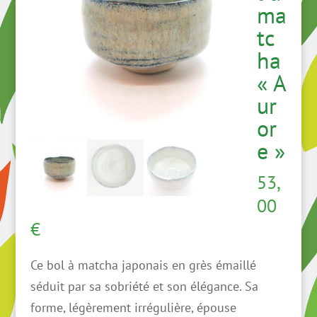
ma
tc
ha
« A
ur
or
e »
53,
00
€
Ce bol à matcha japonais en grès émaillé
séduit par sa sobriété et son élégance. Sa
forme, légèrement irrégulière, épouse