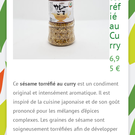
réf
ié
au
Cu
rry
6,9
5
€
Ce
sésame torréfié au curry
est un condiment
original et intensément aromatique. Il est
inspiré de la cuisine japonaise et de son goût
prononcé pour les mélanges d’épices
complexes. Les graines de sésame sont
soigneusement torréfiées afin de développer