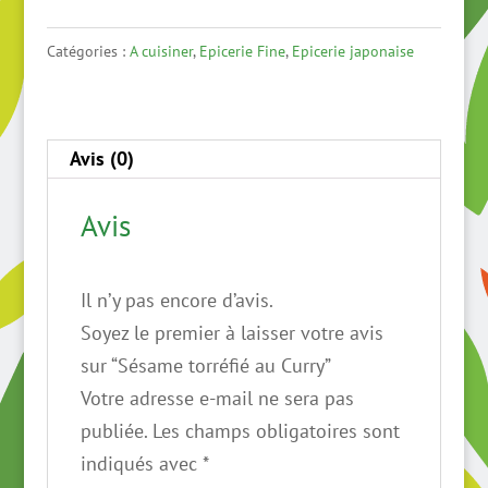
Sésame
torréfié
Catégories :
A cuisiner
,
Epicerie Fine
,
Epicerie japonaise
au
Curry
Avis (0)
Avis
Il n’y pas encore d’avis.
Soyez le premier à laisser votre avis
sur “Sésame torréfié au Curry”
Votre adresse e-mail ne sera pas
publiée.
Les champs obligatoires sont
indiqués avec
*