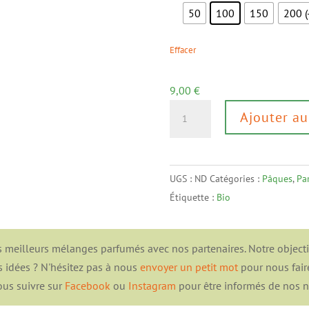
50
100
150
200 (
Effacer
9,00
€
quantité
Ajouter au
de
Bountea
BIO
UGS :
ND
Catégories :
Pâques
,
Pa
Étiquette :
Bio
 meilleurs mélanges parfumés avec nos partenaires. Notre objectif 
s idées ? N'hésitez pas à nous
envoyer un petit mot
pour nous fair
us suivre sur
Facebook
ou
Instagram
pour être informés de nos 