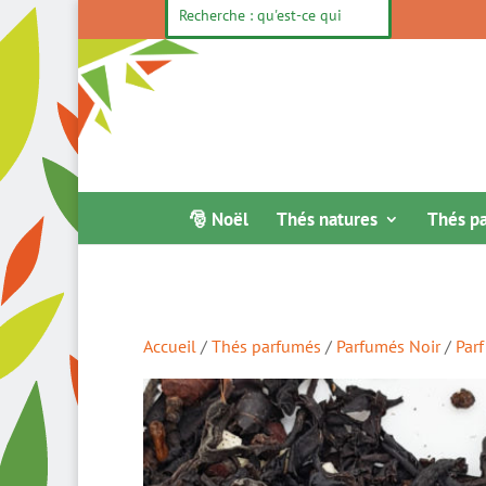
🎅 Noël
Thés natures
Thés p
Accueil
/
Thés parfumés
/
Parfumés Noir
/
Par