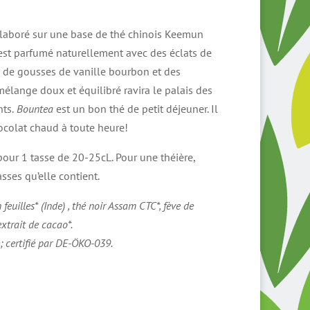
lage
e
laboré sur une base de thé chinois Keemun
rix :
r est parfumé naturellement avec des éclats de
,50 €
 de gousses de vanille bourbon et des
élange doux et équilibré ravira le palais des
0,50 €
ts.
Bountea
est un bon thé de petit déjeuner. Il
ocolat chaud à toute heure!
 pour 1 tasse de 20-25cL. Pour une théière,
sses qu’elle contient.
euilles* (Inde) , thé noir Assam CTC*, fève de
xtrait de cacao*.
e; certifié par DE-ÖKO-039.