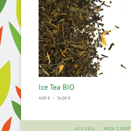
Ice Tea BIO
Plage
4,00
€
–
36,00
€
de
prix :
4,00 €
à
ACCUEIL
MON COMP