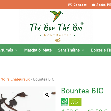
✉️ Contact
💼 Accès P
arfumés
Matcha & Maté
Sans Théine
Épicerie F
f Noirs Chaleureux
/ Bountea BIO
Bountea BIO