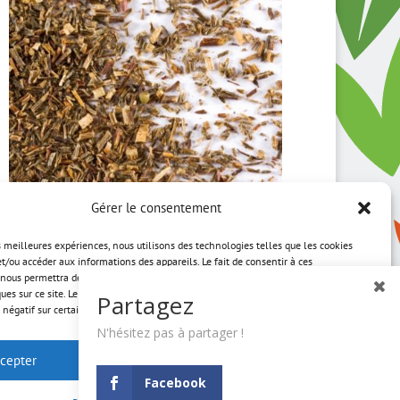
Gérer le consentement
es meilleures expériences, nous utilisons des technologies telles que les cookies
Honeybush BIO
et/ou accéder aux informations des appareils. Le fait de consentir à ces
nous permettra de traiter des données telles que le comportement de navigation
ques sur ce site. Le fait de ne pas consentir ou de retirer son consentement peut
Partagez
Plage
3,50
€
–
31,50
€
 négatif sur certaines caractéristiques et fonctions.
de
N'hésitez pas à partager !
prix :
cepter
Refuser
Voir les préférences
3,50 €
à
Facebook
 PROPOS
CONTACT