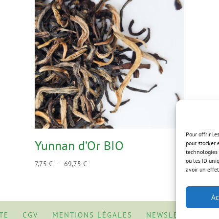
Pour offrir l
Yunnan d’Or BIO
pour stocker 
technologies 
ou les ID uni
Plage
7,75
€
–
69,75
€
avoir un effet
de
prix :
Ac
7,75 €
à
TE
CGV
MENTIONS LÉGALES
NEWSLETTER
A