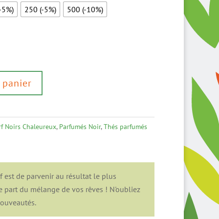
-5%)
250 (-5%)
500 (-10%)
 panier
rf Noirs Chaleureux
,
Parfumés Noir
,
Thés parfumés
est de parvenir au résultat le plus
e part du mélange de vos rêves ! N'oubliez
nouveautés.