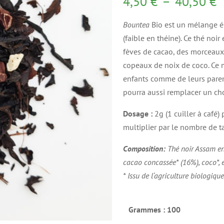
P
4,50
€
–
40,50
€
d
Bountea
Bio est un mélange é
p
(faible en théine). Ce thé noi
4
fèves de cacao, des morceaux
à
copeaux de noix de coco. Ce m
4
enfants comme de leurs paren
pourra aussi remplacer un ch
Dosage :
2g (1 cuiller à café)
multiplier par le nombre de ta
Composition:
Thé noir Assam en f
cacao concassée* (16%), coco*, e
* Issu de l‘agriculture biologiqu
Grammes
: 100