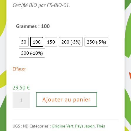
Certifié BIO par FR-BIO-01.
Grammes
: 100
50
100
150
200 (-5%)
250 (-5%)
500 (-10%)
Effacer
29,50
€
quantité
Ajouter au panier
de
Kabusecha
BIO
UGS :
ND
Catégories :
Origine Vert
,
Pays Japon
,
Thés