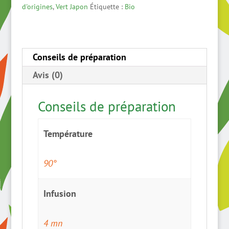
récolte
d'origines
,
Vert Japon
Étiquette :
Bio
2026
-
grand
Conseils de préparation
cru
Avis (0)
Conseils de préparation
Température
90°
Infusion
4 mn