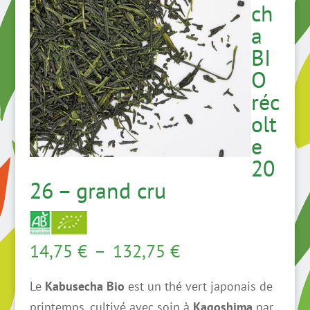
ch
a
BI
O
réc
olt
e
20
26 – grand cru
Plage
14,75
€
–
132,75
€
de
Le
Kabusecha Bio
est un thé vert japonais de
prix :
printemps, cultivé avec soin à
Kagoshima
par