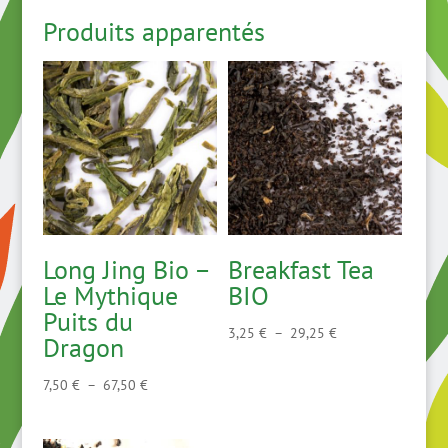
18,75 €
Produits apparentés
à
168,75 €
Long Jing Bio –
Breakfast Tea
Le Mythique
BIO
Puits du
Plage
3,25
€
–
29,25
€
Dragon
de
prix :
Plage
7,50
€
–
67,50
€
3,25 €
de
à
prix :
29,25 €