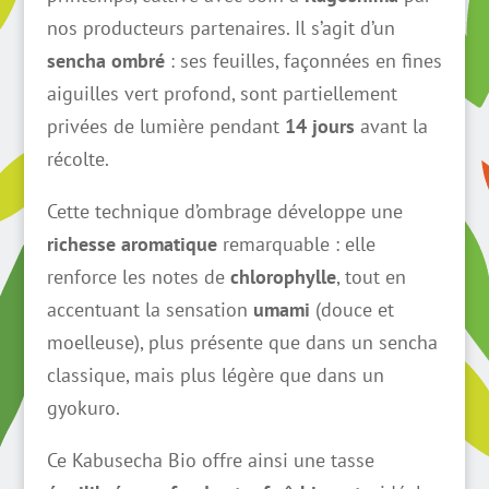
14,75 €
nos producteurs partenaires. Il s’agit d’un
à
sencha ombré
: ses feuilles, façonnées en fines
132,75 €
aiguilles vert profond, sont partiellement
privées de lumière pendant
14 jours
avant la
récolte.
Cette technique d’ombrage développe une
richesse aromatique
remarquable : elle
renforce les notes de
chlorophylle
, tout en
accentuant la sensation
umami
(douce et
moelleuse), plus présente que dans un sencha
classique, mais plus légère que dans un
gyokuro.
Ce Kabusecha Bio offre ainsi une tasse