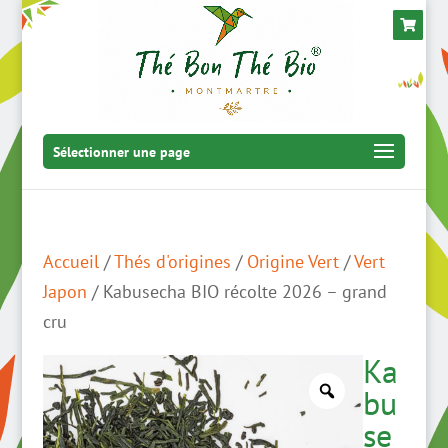
Sélectionner une page
Accueil
/
Thés d'origines
/
Origine Vert
/
Vert
Japon
/ Kabusecha BIO récolte 2026 – grand
cru
Ka
bu
se