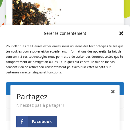
7,50 €
à
67,50 €
Gérer le consentement
Pour offrir les meilleures expériences, nous utilisons des technologies telles que
les cookies pour stocker et/ou accéder aux informations des appareils. Le fait de
Danses
consentir à ces technologies nous permettra de traiter des données telles que le
comportement de navigation ou les ID uniques sur ce site. Le fait de ne pas
Persanes BIO
consentir ou de retirer son consentement peut avoir un effet négatif sur
certaines caractéristiques et fonctions.
Plage
4,50
€
–
40,50
€
de
Accepter
prix :
Partagez
4,50 €
Refuser
à
N'hésitez pas à partager !
ACCUEIL
MON COMPTE
CGV
40,50 €
MENTIONS LÉGALES
NEWSLETTER
Voir les préférences
Facebook
A PROPOS
CONTACT
Politique de cookies
Mentions Légales