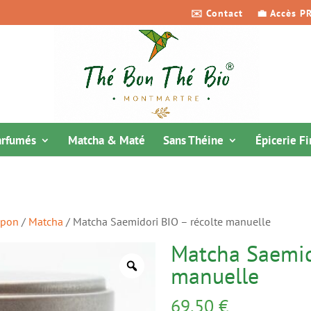
✉️ Contact
💼 Accès P
arfumés
Matcha & Maté
Sans Théine
Épicerie F
apon
/
Matcha
/ Matcha Saemidori BIO – récolte manuelle
Matcha Saemido
manuelle
69,50
€