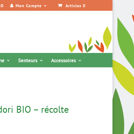
RO
👤 Mon Compte
Articles 0
ine
Senteurs
Accessoires
ri BIO – récolte