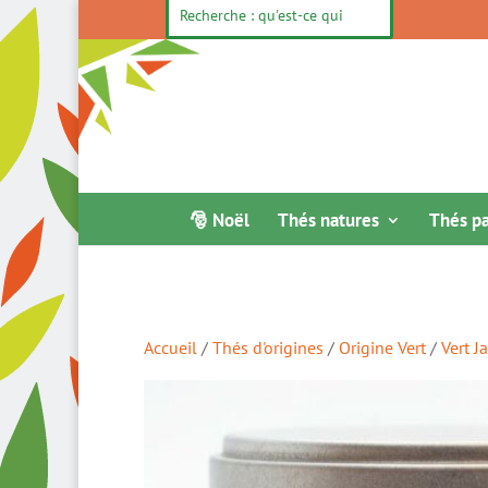
🎅 Noël
Thés natures
Thés p
Accueil
/
Thés d'origines
/
Origine Vert
/
Vert J