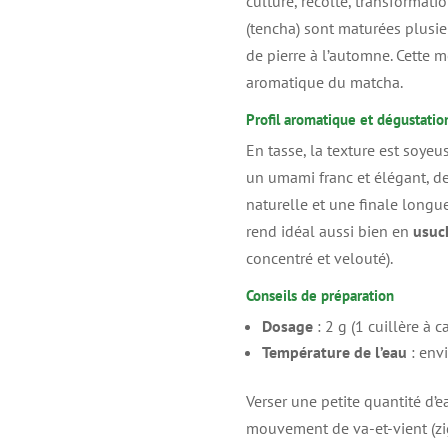
culture, récolte, transformatio
(tencha) sont maturées plusi
de pierre à l’automne. Cette m
aromatique du matcha.
Profil aromatique et dégustatio
En tasse, la texture est soyeu
un umami franc et élégant, de
naturelle et une finale longue
rend idéal aussi bien en
usuc
concentré et velouté).
Conseils de préparation
Dosage
: 2 g (1 cuillère à c
Température de l’eau
: env
Verser une petite quantité d’
mouvement de va-et-vient (zigz