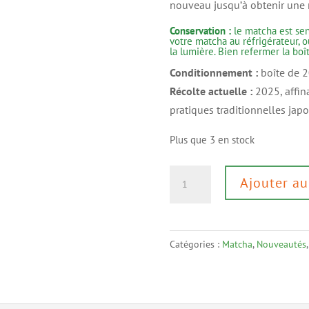
nouveau jusqu’à obtenir une
Conservation :
le matcha est sens
votre matcha au réfrigérateur, ou
la lumière. Bien refermer la boî
Conditionnement :
boîte de 2
Récolte actuelle :
2025, affin
pratiques traditionnelles jap
Plus que 3 en stock
quantité
Ajouter au
de
Matcha
Saemidori
Catégories :
Matcha
,
Nouveautés
BIO
-
récolte
manuelle