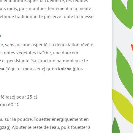
n et mouture. Après la cueillette, les feuilles
eurs mois, puis moulues lentement à la meule
éthode traditionnelle préserve toute la finesse
n
se, sans aucune aspérité. La dégustation révèle
s notes végétales fraîche, une douceur
 et persistante. Sa structure harmonieuse le
ha
(léger et mousseux) qu’en
koicha
(plus
afé rase) pour 25 cl
iron 60 °C
eau sur la poudre. Fouetter énergiquement en
ag). Ajouter le reste de l’eau, puis fouetter à