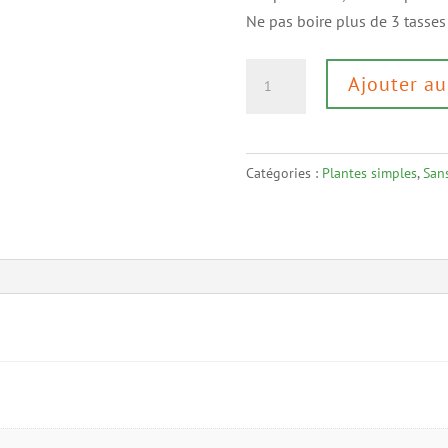
Ne pas boire plus de 3 tasse
quantité
Ajouter au
de
Tilleul
BIO
Catégories :
Plantes simples
,
San
(30g)