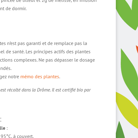
 pincée de tilleul et 2g de mélisse, en infusion
nt de dormir.
tes n’est pas garanti et de remplace pas la
l de santé. Les principes actifs des plantes
actions complexes. Ne pas dépasser le dosage
ndés.
rgez notre
mémo des plantes
.
 est récolté dans la Drôme. Il est certifié bio par
C
lle
:
 95°C, à couvert.