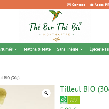
✉️ Contact
💼 Accès P
arfumés
Matcha & Maté
Sans Théine
Épicerie F
ul BIO (30g)
Tilleul BIO (30