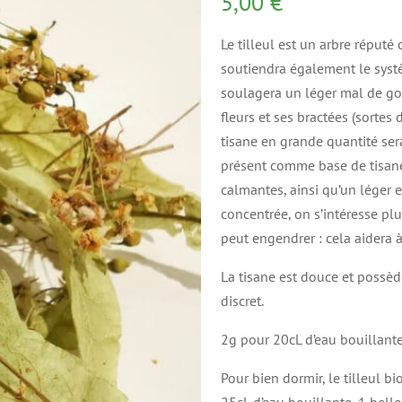
5,00
€
Le tilleul est un arbre réputé 
soutiendra également le systè
soulagera un léger mal de go
fleurs et ses bractées (sortes 
tisane en grande quantité sera
présent comme base de tisane
calmantes, ainsi qu’un léger 
concentrée, on s’intéresse plu
peut engendrer : cela aidera à
La tisane est douce et possèd
discret.
2g pour 20cL d’eau bouillante
Pour bien dormir, le tilleul b