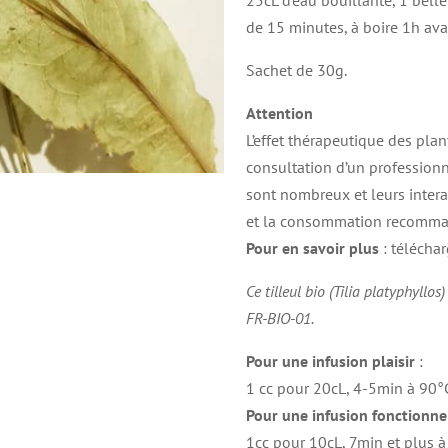
25cL d’eau bouillante, 1 belle
de 15 minutes, à boire 1h ava
Sachet de 30g.
Attention
L’effet thérapeutique des plan
consultation d’un professionne
sont nombreux et leurs inter
et la consommation recomma
Pour en savoir plus
: télécha
Ce tilleul bio (Tilia platyphyllos)
FR-BIO-01.
Pour une infusion plaisir
:
1 cc pour 20cL, 4-5min à 90°
Pour une infusion fonctionne
1cc pour 10cL, 7min et plus à