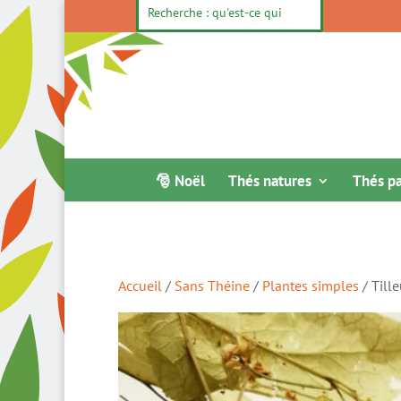
🎅 Noël
Thés natures
Thés p
Accueil
/
Sans Théine
/
Plantes simples
/ Tille