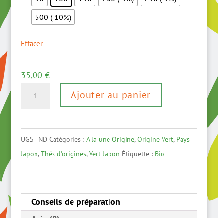
500 (-10%)
Effacer
35,00
€
quantité
Ajouter au panier
de
Gyokuro
Asanoka
UGS :
ND
Catégories :
A la une Origine
,
Origine Vert
,
Pays
BIO
Japon
,
Thés d'origines
,
Vert Japon
Étiquette :
Bio
-
récolte
2026
Conseils de préparation