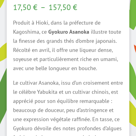
Plage
17,50
€
–
157,50
€
de
Produit à Hioki, dans la préfecture de
prix :
Kagoshima
, ce
Gyokuro Asanoka
illustre toute
17,50 €
la finesse des grands thés d’ombre japonais.
à
Récolté en avril, il offre une liqueur dense,
157,50 €
soyeuse et particulièrement riche en umami,
avec une belle longueur en bouche.
Le cultivar Asanoka, issu d’un croisement entre
le célèbre Yabukita et un cultivar chinois, est
apprécié pour son équilibre remarquable :
beaucoup de douceur, peu d’astringence et
une expression végétale raffinée. En tasse, ce
Gyokuro dévoile des notes profondes d’algues