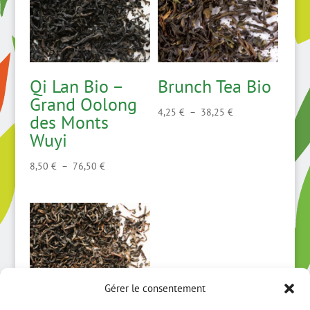
Qi Lan Bio –
Brunch Tea Bio
Grand Oolong
Plage
4,25
€
–
38,25
€
des Monts
de
Wuyi
prix :
4,25 €
Plage
8,50
€
–
76,50
€
à
de
38,25 €
prix :
8,50 €
à
76,50 €
Gérer le consentement