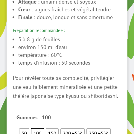
Attaque :
umami dense et soyeux
Cœur :
algues fraîches et végétal tendre
Finale :
douce, longue et sans amertume
Préparation recommandée :
5 à 8 g de feuilles
environ 150 ml d’eau
température : 60°C
temps d’infusion : 50 secondes
Pour révéler toute sa complexité, privilégier
une eau faiblement minéralisée et une petite
théière japonaise type kyusu ou shiboridashi.
Grammes
: 100
50
100
150
200 (-5%)
250 (-5%)