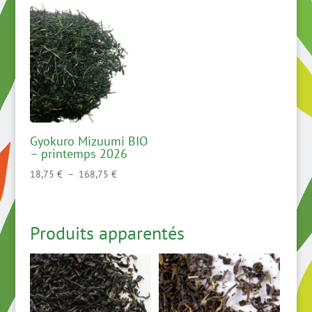
Gyokuro Mizuumi BIO
– printemps 2026
Plage
18,75
€
–
168,75
€
de
prix :
18,75 €
Produits apparentés
à
168,75 €