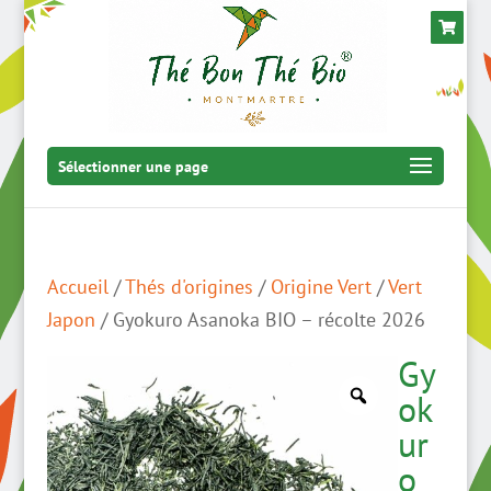
Sélectionner une page
Accueil
/
Thés d'origines
/
Origine Vert
/
Vert
Japon
/ Gyokuro Asanoka BIO – récolte 2026
Gy
ok
ur
o