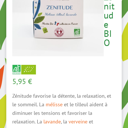
nit
ud
e
BI
O
5,95
€
Zénitude favorise la détente, la relaxation, et
le sommeil. La
mélisse
et le tilleul aident à
diminuer les tensions et favoriser la
relaxation. La
lavande
, la
verveine
et