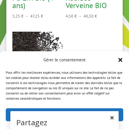
ans)
Verveine BIO
Plage
Plage
5,25
€
–
47,25
€
4,50
€
–
40,50
€
de
de
prix :
prix :
5,25 €
4,50 €
à
à
47,25 €
40,50 €
Gérer le consentement
Pour offrir les meilleures expériences, nous utilisons des technologies telles que
les cookies pour stocker et/ou accéder aux informations des appareils. Le fait de
consentir à ces technologies nous permettra de traiter des données telles que le
comportement de navigation ou les ID uniques sur ce site. Le fait de ne pas
Keemun BIO
consentir ou de retirer son consentement peut avoir un effet négatif sur
certaines caractéristiques et fonctions.
Plage
3,75
€
–
36,00
€
de
Accepter
prix :
Partagez
3,75 €
Refuser
à