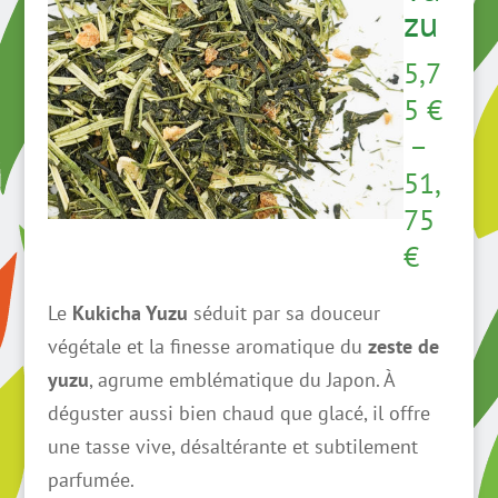
zu
5,7
5
€
–
51,
75
Plage
€
de
Le
Kukicha Yuzu
séduit par sa douceur
prix :
végétale et la finesse aromatique du
zeste de
5,75 €
yuzu
, agrume emblématique du Japon. À
à
déguster aussi bien chaud que glacé, il offre
51,75 
une tasse vive, désaltérante et subtilement
parfumée.