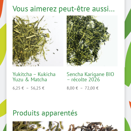
Vous aimerez peut-être aussi…
Yukitcha – Kukicha
Sencha Karigane BIO
Yuzu & Matcha
– récolte 2026
Plage
Plage
6,25
€
–
56,25
€
8,00
€
–
72,00
€
de
de
prix :
prix :
6,25 €
8,00 €
Produits apparentés
à
à
56,25 €
72,00 €