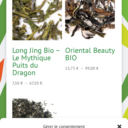
Long Jing Bio –
Oriental Beauty
Le Mythique
BIO
Puits du
Plage
13,75
€
–
99,00
€
Dragon
de
prix :
Plage
7,50
€
–
67,50
€
13,75 €
de
à
prix :
99,00 €
7,50 €
à
67,50 €
Gérer le consentement