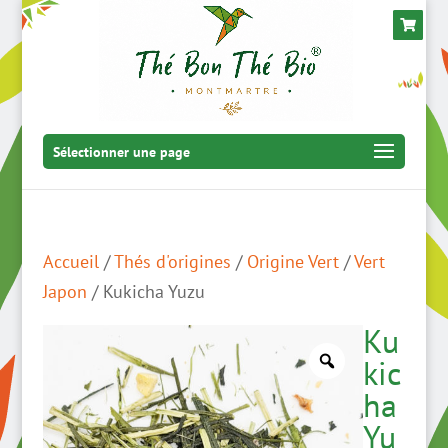
Sélectionner une page
Accueil
/
Thés d'origines
/
Origine Vert
/
Vert
Japon
/ Kukicha Yuzu
Ku
kic
ha
Yu