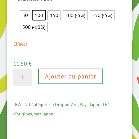
50
100
150
200 (-5%)
250 (-5%)
500 (-10%)
Effacer
11,50
€
quantité
Ajouter au panier
de
Kukicha
Yuzu
UGS :
ND
Catégories :
Origine Vert
,
Pays Japon
,
Thés
d'origines
,
Vert Japon